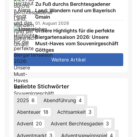
Zu Fuß durchs Berchtesgadener
Land: Wandern rund um Bayerisch
Gmain
01. August 2026
Unsere Highlights für die perfekte
Biergartensaison 2026: Unsere
Must-Haves vom Souvenirgeschäft
Göttges
Weitere Artikel
Beliebte Stichwörter
2025
6
Abendführung
4
Abenteuer
18
Achtsamkeit
3
Advent
20
Advent Berchtesgaden
3
Adventmarkt
3
Adventsgewinnspiel
4