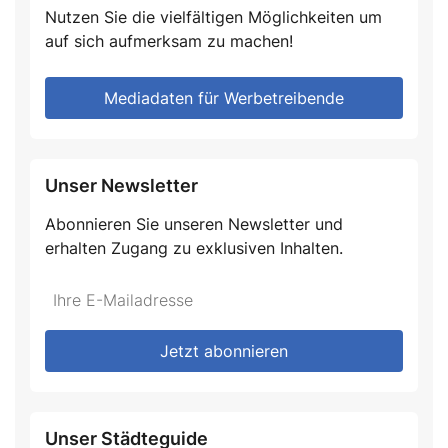
Nutzen Sie die vielfältigen Möglichkeiten um
auf sich aufmerksam zu machen!
Mediadaten für Werbetreibende
Unser Newsletter
Abonnieren Sie unseren Newsletter und
erhalten Zugang zu exklusiven Inhalten.
Do
*Ihre
not
E-
fill
Mailadresse:
Jetzt abonnieren
this
field
Unser Städteguide