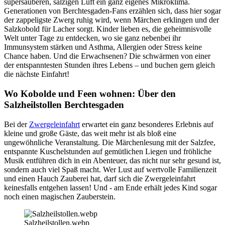
supersauberen, salzigen Luft ein ganz eigenes Mikroklima.
Generationen von Berchtesgaden-Fans erzählen sich, dass hier sogar
der zappeligste Zwerg ruhig wird, wenn Märchen erklingen und der
Salzkobold für Lacher sorgt. Kinder lieben es, die geheimnisvolle
Welt unter Tage zu entdecken, wo sie ganz nebenbei ihr
Immunsystem stärken und Asthma, Allergien oder Stress keine
Chance haben. Und die Erwachsenen? Die schwärmen von einer
der entspanntesten Stunden ihres Lebens – und buchen gern gleich
die nächste Einfahrt!
Wo Kobolde und Feen wohnen: Über den
Salzheilstollen Berchtesgaden
Bei der
Zwergeleinfahrt
erwartet ein ganz besonderes Erlebnis auf
kleine und große Gäste, das weit mehr ist als bloß eine
ungewöhnliche Veranstaltung. Die Märchenlesung mit der Salzfee,
entspannte Kuschelstunden auf gemütlichen Liegen und fröhliche
Musik entführen dich in ein Abenteuer, das nicht nur sehr gesund ist,
sondern auch viel Spaß macht. Wer Lust auf wertvolle Familienzeit
und einen Hauch Zauberei hat, darf sich die Zwergeleinfahrt
keinesfalls entgehen lassen! Und - am Ende erhält jedes Kind sogar
noch einen magischen Zauberstein.
Salzheilstollen.webp