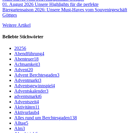
01. August 2026
Unsere Highlights für die perfekte
Biergartensaison 2026: Unsere Must-Haves vom Souvenirgeschäft
Göttges
Weitere Artikel
Beliebte Stichwörter
2025
6
Abendführung
4
Abenteuer
18
Achtsamkeit
3
Advent
20
Advent Berchtesgaden
3
Adventmarkt
3
Adventsgewinnspiel
4
Adventskalender
3
adventsmarkt
6
Adventszeit
4
Aktivitäten
11
Aktivurlaub
4
Alles rund um Berchtesgaden
138
Alltag
5
Alm
3