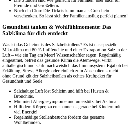
Die Stunden sind wie gemacht für Familien, aber auch für
Freunde und Großeltern.
Noch ein Clou: Die Tickets kann man als Gutschein
verschenken. So lässt sich der Familienausflug perfekt planen!
Gesundheit tanken & Wohlfühlmomente: Das
Salzklima für dich entdeckt
Was ist das Geheimnis des Salzheilstollens? Es ist das spezielle
Mikroklima mit 80 % Luftfeuchte und einer Extraportion Salz in der
Luft – wie ein Tag am Meer! Wissenschaftler sagen: Regelmäßig
eingeatmet, befreit das gesunde Klima die Atemwege, wirkt
antiallergisch und stärkt nachweislich das Immunsystem. Egal ob bei
Erkältung, Stress, Allergie oder einfach zum Abschalten – nicht
ohne Grund gilt der Salzheilstollen als echtes Kraftpaket für
Gesundheit und Seele.
Salzhaltige Luft löst Schleim und hilft bei Husten &
Bronchitis.
Minimiert Allergiesymptome und unterstützt bei Asthma.
Hilft dem Körper, zu entspannen – gerade bei Kindern mit
viel Energie!
Regelmäßige Stollenbesuche fördern das gesamte
Wohlbefinden.