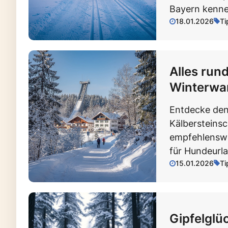
Bayern kenne
18.01.2026
Ti
Alles run
Winterwa
Entdecke de
Kälbersteins
empfehlenswe
für Hundeurla
15.01.2026
Ti
Gipfelglü