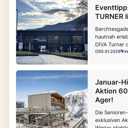
Eventtipp
TURNER li
Berchtesgade
hautnah erle
DIVA Turner d
05.01.2026
V
Januar-Hi
Aktion 60
Ager!
Die Senioren-
exklusiven Ak
Winter-Highli