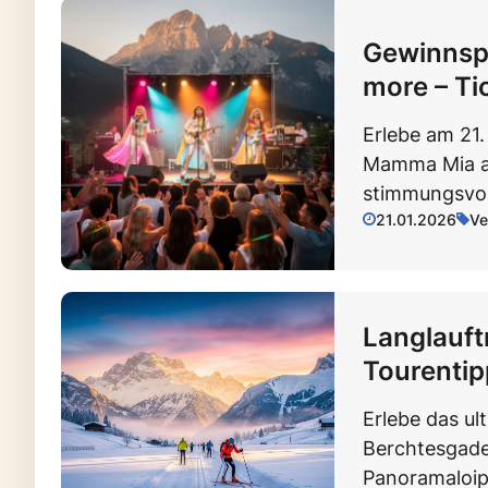
Gewinnsp
more – Ti
Erlebe am 21
Mamma Mia an
stimmungsvol
21.01.2026
Ve
Langlauft
Tourentip
Erlebe das ul
Berchtesgade
Panoramaloipe