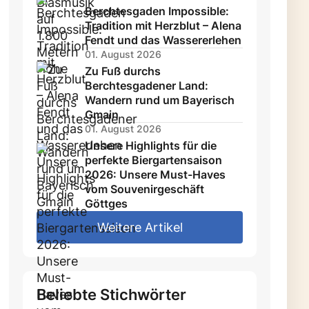
Berchtesgaden Impossible:
Tradition mit Herzblut – Alena
Fendt und das Wassererlehen
01. August 2026
Zu Fuß durchs
Berchtesgadener Land:
Wandern rund um Bayerisch
Gmain
01. August 2026
Unsere Highlights für die
perfekte Biergartensaison
2026: Unsere Must-Haves
vom Souvenirgeschäft
Göttges
Weitere Artikel
Beliebte Stichwörter