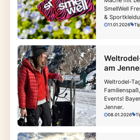
Mache mit be
SmellWell Fre
& Sportkleidu
11.01.2026
Ti
Weltrodel
am Jenne
Weltrodel-Ta
Familienspaß,
Events! Baye
Jenner.
08.01.2026
T