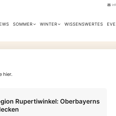
in
EWS
SOMMER
WINTER
WISSENSWERTES
EVE
 hier.
egion Rupertiwinkel: Oberbayerns
decken