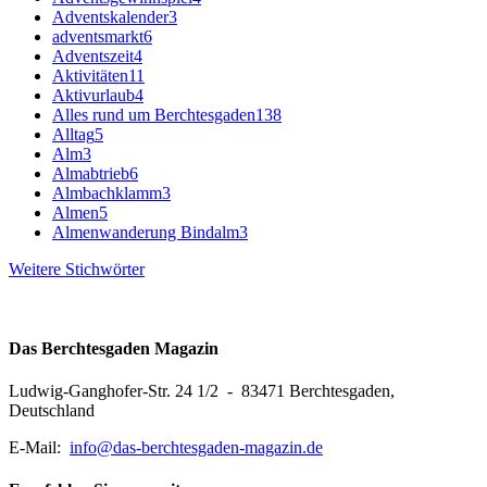
Adventskalender
3
adventsmarkt
6
Adventszeit
4
Aktivitäten
11
Aktivurlaub
4
Alles rund um Berchtesgaden
138
Alltag
5
Alm
3
Almabtrieb
6
Almbachklamm
3
Almen
5
Almenwanderung Bindalm
3
Weitere Stichwörter
Das Berchtesgaden Magazin
Ludwig-Ganghofer-Str. 24 1/2 - 83471 Berchtesgaden,
Deutschland
E-Mail:
info@das-berchtesgaden-magazin.de