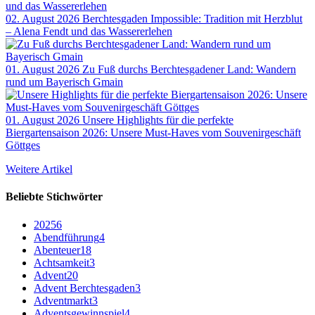
02. August 2026
Berchtesgaden Impossible: Tradition mit Herzblut
– Alena Fendt und das Wassererlehen
01. August 2026
Zu Fuß durchs Berchtesgadener Land: Wandern
rund um Bayerisch Gmain
01. August 2026
Unsere Highlights für die perfekte
Biergartensaison 2026: Unsere Must-Haves vom Souvenirgeschäft
Göttges
Weitere Artikel
Beliebte Stichwörter
2025
6
Abendführung
4
Abenteuer
18
Achtsamkeit
3
Advent
20
Advent Berchtesgaden
3
Adventmarkt
3
Adventsgewinnspiel
4