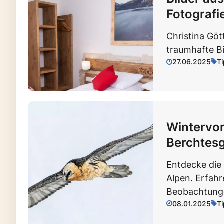
Fotografi
Christina Göt
traumhafte B
27.06.2025
T
Wintervor
Berchtesg
Entdecke die 
Alpen. Erfah
Beobachtung
08.01.2025
T