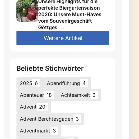
Unsere Highlights für die
perfekte Biergartensaison
2026: Unsere Must-Haves
vom Souvenirgeschäft
Göttges
Weitere Artikel
Beliebte Stichwörter
2025
6
Abendführung
4
Abenteuer
18
Achtsamkeit
3
Advent
20
Advent Berchtesgaden
3
Adventmarkt
3