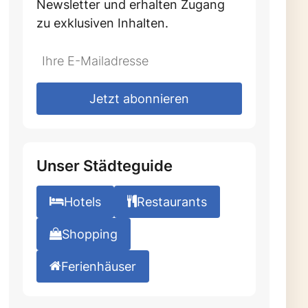
Newsletter und erhalten Zugang
zu exklusiven Inhalten.
Do
*Ihre
not
E-
fill
Mailadresse:
Jetzt abonnieren
this
field
Unser Städteguide
Hotels
Restaurants
Shopping
Ferienhäuser