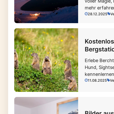
voller Magie,
mehr erfahre
28.12.2025
V
Kostenlos
Bergstati
Erlebe Berch
Hund, Sightse
kennenlernen 
11.08.2025
Ve
Bilder au