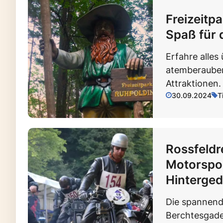
Freizeitp
Spaß für 
Erfahre alles
atemberaube
Attraktionen.
30.09.2024
T
Rossfeldr
Motorspor
Hinterge
Die spannend
Berchtesgade