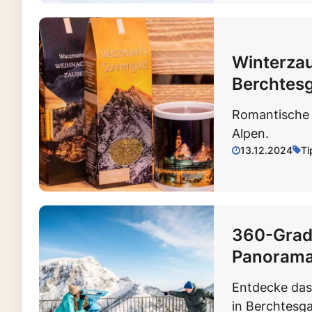
Winterzau
Berchtes
Romantische 
Alpen.
13.12.2024
Ti
360-Grad-
Panoramaw
Entdecke da
in Berchtesga