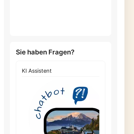
Sie haben Fragen?
KI Assistent
Weite
Cha