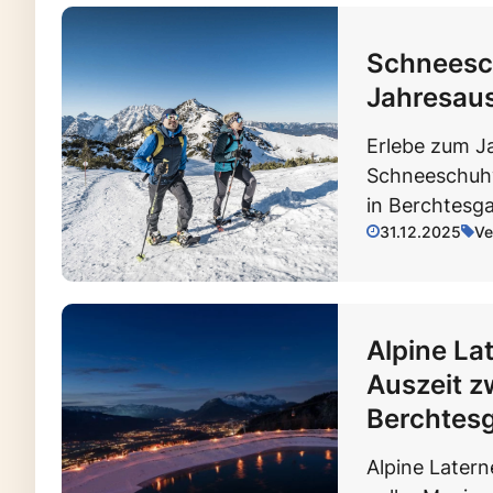
Schnees
Jahresau
Erlebe zum J
Schneeschuhw
in Berchtesga
31.12.2025
Ve
Alpine L
Auszeit z
Berchtes
Alpine Later