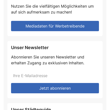
Nutzen Sie die vielfältigen Möglichkeiten um
auf sich aufmerksam zu machen!
Mediadaten für Werbetreibende
Unser Newsletter
Abonnieren Sie unseren Newsletter und
erhalten Zugang zu exklusiven Inhalten.
Do
*Ihre
not
E-
fill
Mailadresse:
Jetzt abonnieren
this
field
Unser Städteguide