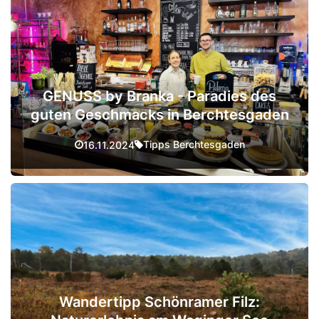
GENUSS by Branka - Paradies des
guten Geschmacks in Berchtesgaden
Tipps Berchtesgaden
16.11.2024
Wandertipp Schönramer Filz: