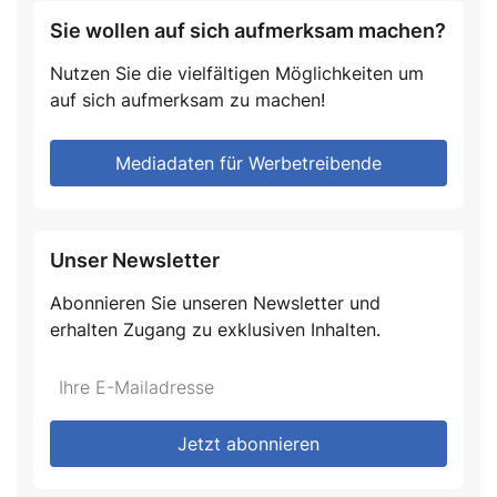
Sie wollen auf sich aufmerksam machen?
Nutzen Sie die vielfältigen Möglichkeiten um
auf sich aufmerksam zu machen!
Mediadaten für Werbetreibende
Unser Newsletter
Abonnieren Sie unseren Newsletter und
erhalten Zugang zu exklusiven Inhalten.
Do
*Ihre
not
E-
fill
Mailadresse:
Jetzt abonnieren
this
field