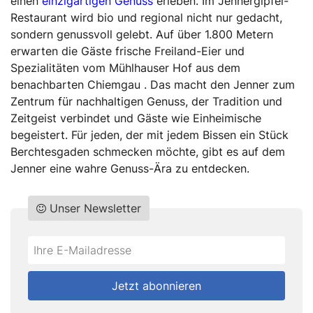
einen
einzigartigen Genuss
erleben. Im Jennergipfel-
Restaurant wird bio und regional nicht nur gedacht,
sondern genussvoll gelebt. Auf über 1.800 Metern
erwarten die Gäste frische Freiland-Eier und
Spezialitäten vom Mühlhauser Hof aus dem
benachbarten Chiemgau . Das macht den Jenner zum
Zentrum für nachhaltigen Genuss, der Tradition und
Zeitgeist verbindet und Gäste wie Einheimische
begeistert. Für jeden, der mit jedem Bissen ein Stück
Berchtesgaden schmecken möchte, gibt es auf dem
Jenner eine wahre Genuss-Ära zu entdecken.
Unser Newsletter
Do
*Ihre
not
E-
fill
Mailadresse:
Jetzt abonnieren
this
field