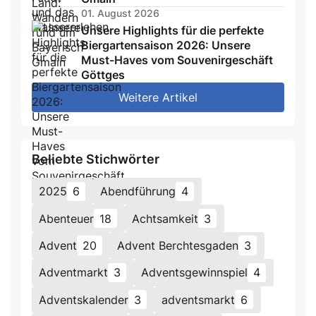
01. August 2026
Unsere Highlights für die perfekte
Biergartensaison 2026: Unsere
Must-Haves vom Souvenirgeschäft
Göttges
Weitere Artikel
Beliebte Stichwörter
2025
6
Abendführung
4
Abenteuer
18
Achtsamkeit
3
Advent
20
Advent Berchtesgaden
3
Adventmarkt
3
Adventsgewinnspiel
4
Adventskalender
3
adventsmarkt
6