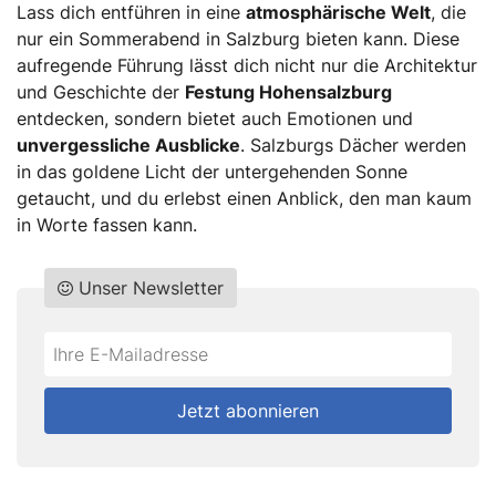
Lass dich entführen in eine
atmosphärische Welt
, die
nur ein Sommerabend in Salzburg bieten kann. Diese
aufregende Führung lässt dich nicht nur die Architektur
und Geschichte der
Festung Hohensalzburg
entdecken, sondern bietet auch Emotionen und
unvergessliche Ausblicke
. Salzburgs Dächer werden
in das goldene Licht der untergehenden Sonne
getaucht, und du erlebst einen Anblick, den man kaum
in Worte fassen kann.
Unser Newsletter
Do
*Ihre
not
E-
fill
Mailadresse:
Jetzt abonnieren
this
field