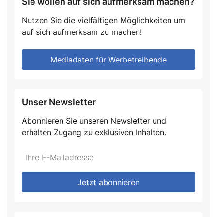
Sie wollen auf sich aufmerksam machen?
Nutzen Sie die vielfältigen Möglichkeiten um
auf sich aufmerksam zu machen!
Mediadaten für Werbetreibende
Unser Newsletter
Abonnieren Sie unseren Newsletter und
erhalten Zugang zu exklusiven Inhalten.
Do
*Ihre
not
E-
fill
Mailadresse:
Jetzt abonnieren
this
field