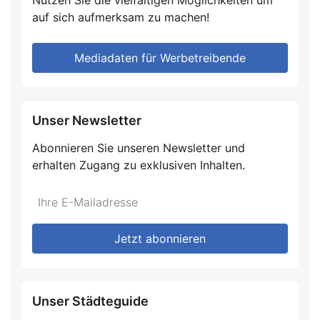
Nutzen Sie die vielfältigen Möglichkeiten um
auf sich aufmerksam zu machen!
Mediadaten für Werbetreibende
Unser Newsletter
Abonnieren Sie unseren Newsletter und
erhalten Zugang zu exklusiven Inhalten.
Do
*Ihre
not
E-
fill
Mailadresse:
Jetzt abonnieren
this
field
Unser Städteguide