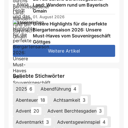
Land: Wandern rund um Bayerisch
Gmain
01. August 2026
Unsere Highlights für die perfekte
Biergartensaison 2026: Unsere
Must-Haves vom Souvenirgeschäft
Göttges
Weitere Artikel
Beliebte Stichwörter
2025
6
Abendführung
4
Abenteuer
18
Achtsamkeit
3
Advent
20
Advent Berchtesgaden
3
Adventmarkt
3
Adventsgewinnspiel
4