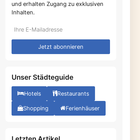
und erhalten Zugang zu exklusiven
Inhalten.
Do
*Ihre
not
E-
fill
Mailadresse:
Jetzt abonnieren
this
field
Unser Städteguide
Hotels
Restaurants
Shopping
Ferienhäuser
Letzten Artikel