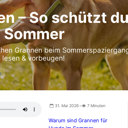
en – So schützt d
m Sommer
ichen Grannen beim Sommerspaziergang
t lesen & vorbeugen!
r
•
31. Mai 2026
7 Minuten
Warum sind Grannen für