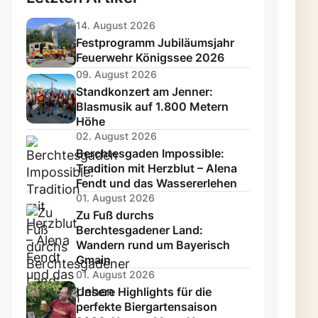
14. August 2026
Festprogramm Jubiläumsjahr
Feuerwehr Königssee 2026
09. August 2026
Standkonzert am Jenner:
Blasmusik auf 1.800 Metern
Höhe
02. August 2026
Berchtesgaden Impossible:
Tradition mit Herzblut – Alena
Fendt und das Wassererlehen
01. August 2026
Zu Fuß durchs
Berchtesgadener Land:
Wandern rund um Bayerisch
Gmain
01. August 2026
Unsere Highlights für die
perfekte Biergartensaison