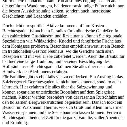
Murmeltiere beobachten kann. Ein absolutes Highlights sind auch
die geführten Wanderungen, bei denen ortskundige Führer nicht nur
die besten Aussichtspunkte zeigen, sondern auch interessante
Geschichten und Legenden erzählen.
Doch nicht nur sportlich Aktive kommen auf ihre Kosten.
Berchtesgaden ist auch ein Paradies für kulinarische Genießer. In
den zahlreichen Gasthäusern und Restaurants können Sie regionale
Spezialitäten wie Wildgerichte, Knödel und fangfrische Fische aus
dem Königssee probieren. Besonders empfehlenswert ist ein Besuch
im traditionellen Gasthof Neuhaus, wo die Gerichte nach alten
Rezepten und mit viel Liebe zubereitet werden. Auch die Braukultur
hat hier eine lange Tradition, und bei einer Besichtigung des
Hofbräuhauses Berchtesgaden können Sie alles über das uralte
Handwerk des Bierbrauens erfahren.
Für Familien gibt es ebenfalls viel zu entdecken. Ein Ausflug in das
Salzbergwerk Berchtesgaden ist nicht nur spannend, sondern auch
lehrreich. Hier erfahren Sie alles über die Salzgewinnung und
können sogar eine unterirdische Bootsfahrt auf dem Spiegelsee
machen. Kinder werden besonders von der rasanten Rutschfahrt auf
den hölzernen Bergwerksrutschen begeistert sein. Danach lockt ein
Besuch im Watzmann-Therme, wo sich Groß und Klein im warmen
Wasser entspannen und die Seele baumeln lassen können. Ferien in
Berchtesgaden bedeutet Zeit für die ganze Familie, voller Abenteuer
und Erholung.