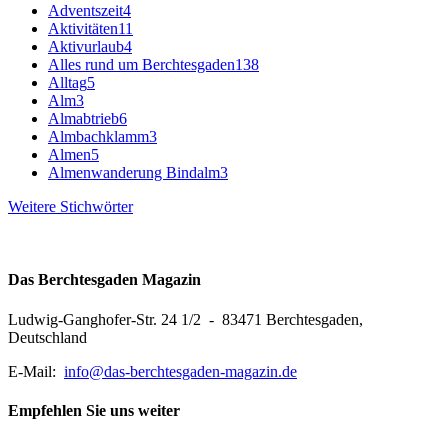
Adventszeit
4
Aktivitäten
11
Aktivurlaub
4
Alles rund um Berchtesgaden
138
Alltag
5
Alm
3
Almabtrieb
6
Almbachklamm
3
Almen
5
Almenwanderung Bindalm
3
Weitere Stichwörter
Das Berchtesgaden Magazin
Ludwig-Ganghofer-Str. 24 1/2 - 83471 Berchtesgaden,
Deutschland
E-Mail:
info@das-berchtesgaden-magazin.de
Empfehlen Sie uns weiter