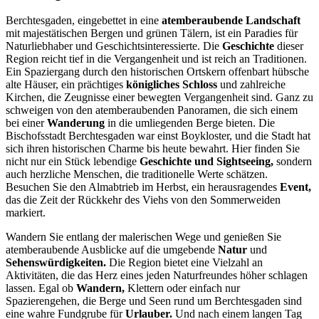
Berchtesgaden, eingebettet in eine
atemberaubende Landschaft
mit majestätischen Bergen und grünen Tälern, ist ein Paradies für
Naturliebhaber und Geschichtsinteressierte. Die
Geschichte
dieser
Region reicht tief in die Vergangenheit und ist reich an Traditionen.
Ein Spaziergang durch den historischen Ortskern offenbart hübsche
alte Häuser, ein prächtiges
königliches Schloss
und zahlreiche
Kirchen, die Zeugnisse einer bewegten Vergangenheit sind. Ganz zu
schweigen von den atemberaubenden Panoramen, die sich einem
bei einer
Wanderung
in die umliegenden Berge bieten. Die
Bischofsstadt Berchtesgaden war einst Boykloster, und die Stadt hat
sich ihren historischen Charme bis heute bewahrt. Hier finden Sie
nicht nur ein Stück lebendige
Geschichte und Sightseeing,
sondern
auch herzliche Menschen, die traditionelle Werte schätzen.
Besuchen Sie den Almabtrieb im Herbst, ein herausragendes
Event,
das die Zeit der Rückkehr des Viehs von den Sommerweiden
markiert.
Wandern Sie entlang der malerischen Wege und genießen Sie
atemberaubende Ausblicke auf die umgebende
Natur
und
Sehenswürdigkeiten.
Die Region bietet eine Vielzahl an
Aktivitäten, die das Herz eines jeden Naturfreundes höher schlagen
lassen. Egal ob
Wandern,
Klettern oder einfach nur
Spazierengehen, die Berge und Seen rund um Berchtesgaden sind
eine wahre Fundgrube für
Urlauber.
Und nach einem langen Tag