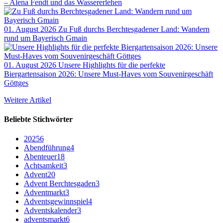
– Alena Fendt und das Wassererlehen
01. August 2026
Zu Fuß durchs Berchtesgadener Land: Wandern
rund um Bayerisch Gmain
01. August 2026
Unsere Highlights für die perfekte
Biergartensaison 2026: Unsere Must-Haves vom Souvenirgeschäft
Göttges
Weitere Artikel
Beliebte Stichwörter
2025
6
Abendführung
4
Abenteuer
18
Achtsamkeit
3
Advent
20
Advent Berchtesgaden
3
Adventmarkt
3
Adventsgewinnspiel
4
Adventskalender
3
adventsmarkt
6