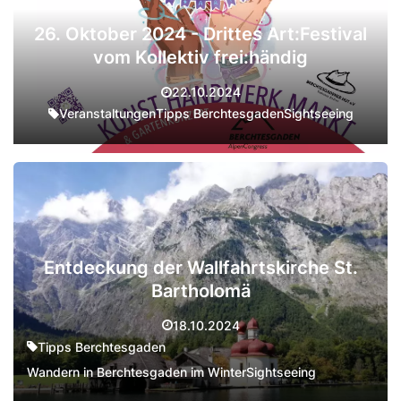
26. Oktober 2024 - Drittes Art:Festival
vom Kollektiv frei:händig
22.10.2024
Veranstaltungen
Tipps Berchtesgaden
Sightseeing
Entdeckung der Wallfahrtskirche St.
Bartholomä
18.10.2024
Tipps Berchtesgaden
Wandern in Berchtesgaden im Winter
Sightseeing