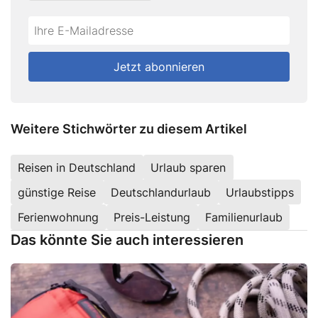
Do
*Ihre
not
E-
fill
Mailadresse:
Jetzt abonnieren
this
field
Weitere Stichwörter zu diesem Artikel
Reisen in Deutschland
Urlaub sparen
günstige Reise
Deutschlandurlaub
Urlaubstipps
Ferienwohnung
Preis-Leistung
Familienurlaub
Das könnte Sie auch interessieren