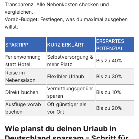
Transparenz: Alle Nebenkosten checken und
vergleichen.
Vorab-Budget: Festlegen, was du maximal ausgeben
willst.
ERSPARTES
SPARTIPP
KURZ ERKLÄRT
POTENZIAL
Ferienwohnung
Selbstversorgung &
Bis zu 40%
statt Hotel
mehr Platz
Reise im
Flexibler Urlaub
Bis zu 30%
Nebensaison
Vermittlungsgebühr
Direkt buchen
Bis zu 10%
sparen
Ausflüge vorab
Oft günstiger als
Bis zu 20%
buchen
vor Ort
Wie planst du deinen Urlaub in
Deutschland sparsam – Schritt für