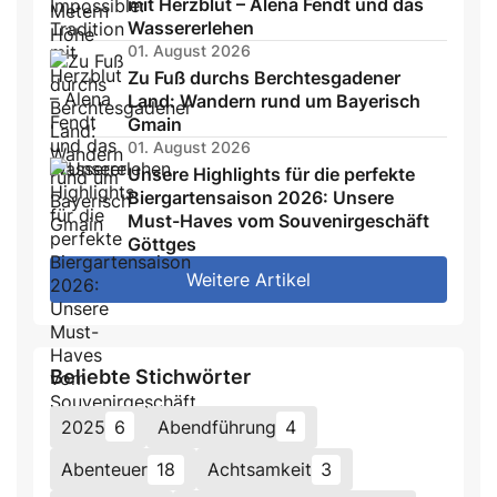
mit Herzblut – Alena Fendt und das
Wassererlehen
01. August 2026
Zu Fuß durchs Berchtesgadener
Land: Wandern rund um Bayerisch
Gmain
01. August 2026
Unsere Highlights für die perfekte
Biergartensaison 2026: Unsere
Must-Haves vom Souvenirgeschäft
Göttges
Weitere Artikel
Beliebte Stichwörter
2025
6
Abendführung
4
Abenteuer
18
Achtsamkeit
3