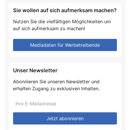
Sie wollen auf sich aufmerksam machen?
Nutzen Sie die vielfältigen Möglichkeiten um
auf sich aufmerksam zu machen!
Mediadaten für Werbetreibende
Unser Newsletter
Abonnieren Sie unseren Newsletter und
erhalten Zugang zu exklusiven Inhalten.
Do
*Ihre
not
E-
fill
Mailadresse:
Jetzt abonnieren
this
field