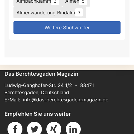
Almbachklamm
3
Almen
5
Almenwanderung Bindalm
3
Weitere Stichwörter
Das Berchtesgaden Magazin
Ludwig-Ganghofer-Str. 24 1/2 - 83471
Berchtesgaden, Deutschland
E-Mail:
info@das-berchtesgaden-magazin.de
Empfehlen Sie uns weiter