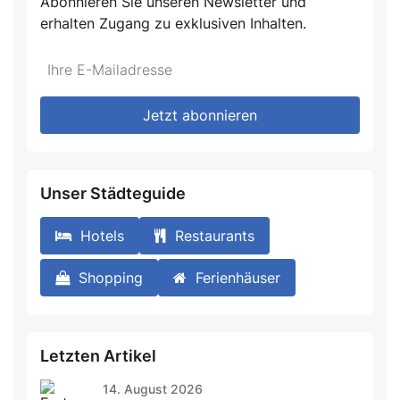
Abonnieren Sie unseren Newsletter und
erhalten Zugang zu exklusiven Inhalten.
Do
*Ihre
not
E-
fill
Mailadresse:
Jetzt abonnieren
this
field
Unser Städteguide
Hotels
Restaurants
Shopping
Ferienhäuser
Letzten Artikel
14. August 2026