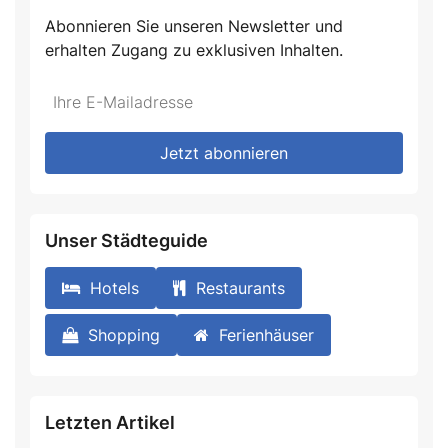
Abonnieren Sie unseren Newsletter und
erhalten Zugang zu exklusiven Inhalten.
Do
*Ihre
not
E-
fill
Mailadresse:
Jetzt abonnieren
this
field
Unser Städteguide
Hotels
Restaurants
Shopping
Ferienhäuser
Letzten Artikel