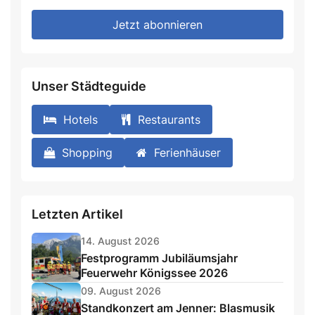
fill
Mailadresse:
Jetzt abonnieren
this
field
Unser Städteguide
Hotels
Restaurants
Shopping
Ferienhäuser
Letzten Artikel
14. August 2026
Festprogramm Jubiläumsjahr
Feuerwehr Königssee 2026
09. August 2026
Standkonzert am Jenner: Blasmusik