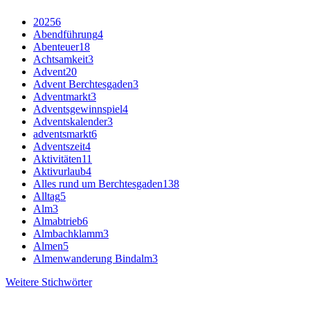
2025
6
Abendführung
4
Abenteuer
18
Achtsamkeit
3
Advent
20
Advent Berchtesgaden
3
Adventmarkt
3
Adventsgewinnspiel
4
Adventskalender
3
adventsmarkt
6
Adventszeit
4
Aktivitäten
11
Aktivurlaub
4
Alles rund um Berchtesgaden
138
Alltag
5
Alm
3
Almabtrieb
6
Almbachklamm
3
Almen
5
Almenwanderung Bindalm
3
Weitere Stichwörter